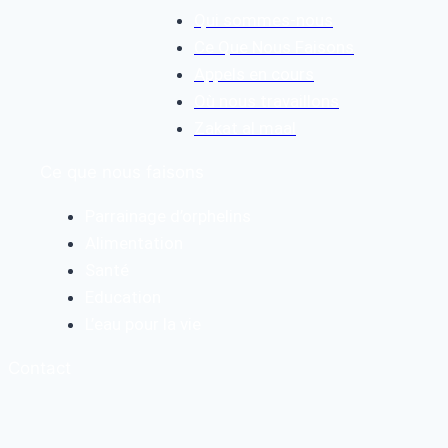
Qui sommes-nous
Ce Que Nous Faisons
Appels en cours
Où nous travaillons
Zakat al maal
Ce que nous faisons
Parrainage d’orphelins
Alimentation
Santé
Education
L’eau pour la vie
Contact