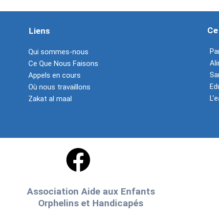
Ce
Liens
Pa
Qui sommes-nous
Al
Ce Que Nous Faisons
Sa
Appels en cours
Ed
Où nous travaillons
L’e
Zakat al maal
Association Aide aux Enfants
Orphelins et Handicapés