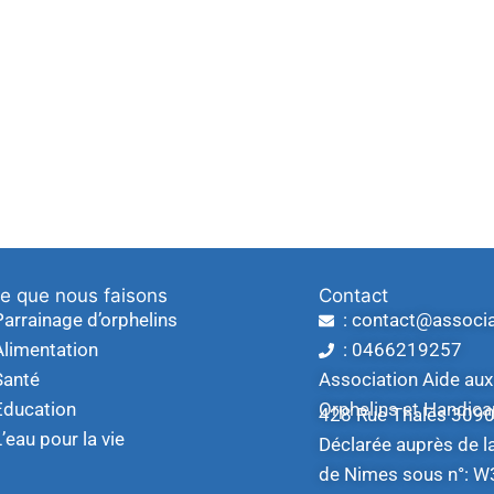
e que nous faisons
Contact
Parrainage d’orphelins
: contact@associ
Alimentation
: 0466219257
Santé
Association Aide aux
Education
Orphelins et Handic
428 Rue Thalès 309
L’eau pour la vie
Déclarée auprès de l
de Nimes sous n°: 