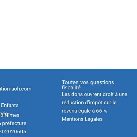
Toutes vos questions
fiscalité
ation-aoh.com
Les dons ouvrent droit à une
réduction d'impôt sur le
 Enfants
revenu égale à 66 %
apés
00 Nîmes
Mentions Légales
a préfecture
W302020605