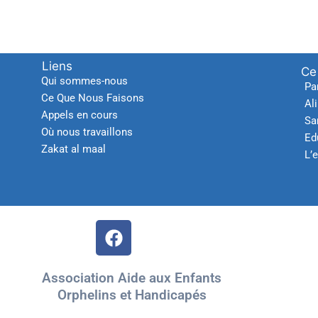
Liens
Ce
Qui sommes-nous
Pa
Ce Que Nous Faisons
Al
Appels en cours
Sa
Où nous travaillons
Ed
Zakat al maal
L’
Association Aide aux Enfants
Orphelins et Handicapés