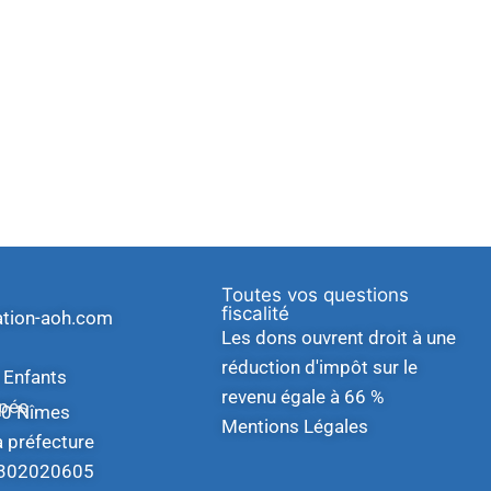
Toutes vos questions
fiscalité
ation-aoh.com
Les dons ouvrent droit à une
réduction d'impôt sur le
 Enfants
revenu égale à 66 %
apés
00 Nîmes
Mentions Légales
a préfecture
W302020605