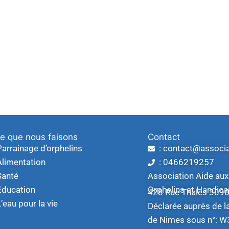
e que nous faisons
Contact
Parrainage d’orphelins
: contact@associ
Alimentation
: 0466219257
Santé
Association Aide aux
Education
Orphelins et Handic
428 Rue Thalès 309
L’eau pour la vie
Déclarée auprès de l
de Nimes sous n°: 