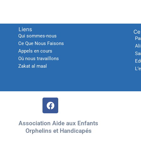
Liens
Ce
Qui sommes-nous
Pa
Ce Que Nous Faisons
Al
Appels en cours
Sa
Où nous travaillons
Ed
Zakat al maal
L’
Association Aide aux Enfants
Orphelins et Handicapés